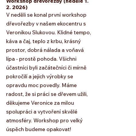
Workshop dřevořezby (neděle 1.
2. 2026)
V neděli se konal první workshop
dřevořezby v našem ekocentru s
Veronikou Slukovou. Klidné tempo,
káva a čaj, teplo z krbu, krásný
prostor, dobrá nálada a voňavá
lípa - prostě pohoda.
Všichni
účastníci byli začátečníci či mírně
pokročilí a jejich výrobky se
opravdu moc povedly. Máme
radost, že si práci se dřevem užili,
d
ěkujeme Veronice za milou
spolupráci a vytvoření skvělé
atmosféry.
Workshop pro velký
úspěch budeme opakovat!