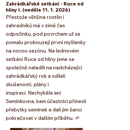
Zahrádkářské setkání - Ruce od
hlíny I.
(neděle
11. 1. 2026)
Přestože většina rostlin i
zahradníků má v zimě čas
odpočinku, pod povrchem už se
pomalu probouzejí první myšlenky
na novou sezónu. Na lednovém
setkání Ruce od hlíny jsme se
společně naladili na nadcházející
zahrádkářský rok a sdíleli
zkušenosti, plány i
inspiraci.
Nechyběla ani
Semínkovna, kam účastníci přinesli
přebytky semínek a dali jim šanci
pokračovat v dalším příběhu. 🌱