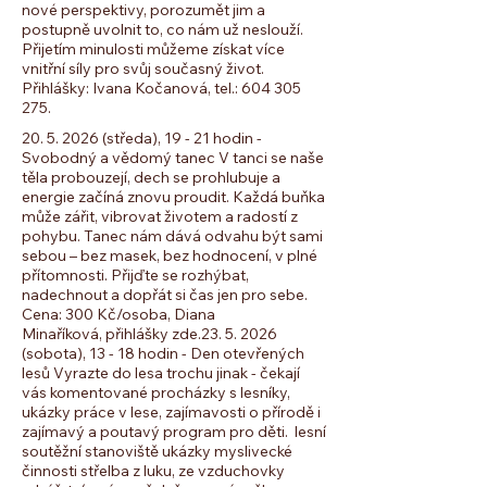
nové perspektivy, porozumět jim a
postupně uvolnit to, co nám už neslouží.
Přijetím minulosti můžeme získat více
vnitřní síly pro svůj současný život.
Přihlášky: Ivana Kočanová, tel.: 604 305
275.
20. 5. 2026 (středa), 19 - 21 hodin -
Svobodný a vědomý tanec V tanci se naše
těla probouzejí, dech se prohlubuje a
energie začíná znovu proudit. Každá buňka
může zářit, vibrovat životem a radostí z
pohybu. Tanec nám dává odvahu být sami
sebou – bez masek, bez hodnocení, v plné
přítomnosti. Přijďte se rozhýbat,
nadechnout a dopřát si čas jen pro sebe.
Cena: 300 Kč/osoba, Diana
Minaříková, přihlášky zde. ​ ​​​​23. 5. 2026
(sobota), 13 - 18 hodin - Den otevřených
lesů Vyrazte do lesa trochu jinak - čekají
vás komentované procházky s lesníky,
ukázky práce v lese, zajímavosti o přírodě i
zajímavý a poutavý program pro děti. lesní
soutěžní stanoviště ukázky myslivecké
činnosti střelba z luku, ze vzduchovky