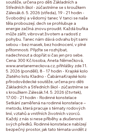
soutěže, určena pro děti Základních a
Středních škol - zúčastníme se s kroužkem
Zálesák.​ ​ 6. 5. 2026 (středa), 19 - 21 hodin -
Svobodný a vědomý tanec V tanci se naše
těla probouzejí, dech se prohlubuje a
energie začíná znovu proudit. Každá buňka
může zářit, vibrovat životem a radostí z
pohybu. Tanec nám dává odvahu být sami
sebou – bez masek, bez hodnocení, v plné
přítomnosti. Přijďte se rozhýbat,
nadechnout a dopřát si čas jen pro sebe.
Cena: 300 Kč/osoba, Aneta Němečková,
www.anetanemeckova.cz, přihlášky zde. ​ 11.
5. 2026 (pondělí), 8 - 17 hodin - Krajské kolo
Zlatého listu Kladno - Čabárna​ Krajské kolo
přírodovědecké soutěže, určena pro děti
Základních a Středních škol - zúčastníme se
s kroužkem Zálesák. ​​​​​​ 14. 5. 2026 (čtvrtek),
17:00 - 21 hodin - Rodinné konstelace
Setkání zaměřená na rodinné konstelace –
metodu, která pracuje s tématy rodových
linií, vztahů a vnitřních životních vzorců.
Každý z nás si nese příběhy a zkušenosti
svých předků. Rodinné konstelace nabízejí
bezpečný prostor, jak tato témata uvidět z