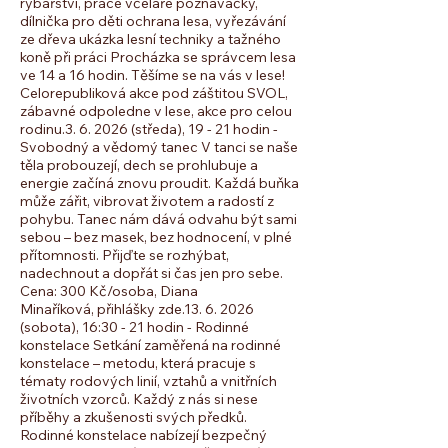
rybářství, práce včelaře poznávačky,
dílnička pro děti ochrana lesa, vyřezávání
ze dřeva ukázka lesní techniky a tažného
koně při práci Procházka se správcem lesa
ve 14 a 16 hodin. Těšíme se na vás v lese!
Celorepubliková akce pod záštitou SVOL,
zábavné odpoledne v lese, akce pro celou
rodinu. ​​ 3. 6. 2026 (středa), 19 - 21 hodin -
Svobodný a vědomý tanec V tanci se naše
těla probouzejí, dech se prohlubuje a
energie začíná znovu proudit. Každá buňka
může zářit, vibrovat životem a radostí z
pohybu. Tanec nám dává odvahu být sami
sebou – bez masek, bez hodnocení, v plné
přítomnosti. Přijďte se rozhýbat,
nadechnout a dopřát si čas jen pro sebe.
Cena: 300 Kč/osoba, Diana
Minaříková, přihlášky zde. ​ 13. 6. 2026
(sobota), 16:30 - 21 hodin - Rodinné
konstelace Setkání zaměřená na rodinné
konstelace – metodu, která pracuje s
tématy rodových linií, vztahů a vnitřních
životních vzorců. Každý z nás si nese
příběhy a zkušenosti svých předků.
Rodinné konstelace nabízejí bezpečný