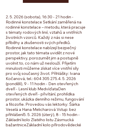
2. 5. 2026 (sobota), 16:30 - 21 hodin -
Rodinné konstelace Setkání zaměřená na
rodinné konstelace – metodu, která pracuje
s tématy rodových linií, vztahů a vnitřních
životních vzorců. Každý z nás si nese
příběhy a zkušenosti svých předků.
Rodinné konstelace nabízejí bezpečný
prostor, jak tato témata uvidět z nové
perspektivy, porozumět jim a postupně
uvolnit to, co nám už neslouží. Přijetím
minulosti můžeme získat více vnitřní síly
pro svůj současný život. Přihlášky: Ivana
Kočanová, tel.: 604 305 275. ​​ 4. 5. 2026
(pondělí), 9 - 11 hodin - Den otevřených
dveří - Lesní klub Medvíďata ​Den
otevřených dveří - přivítání, prohlídka
prostor, ukázka denního režimu, fungování
a filozofie. Provedou vás lektorky: Šárka
Veselá a Hana Melicharová Vstup: bez
přihlášení ​ 5. 5. 2026 (úterý), 8 - 15 hodin -
Základní kolo Zlatého listu Zásmucká
bažantnice​ Základní kolo přírodovědecké