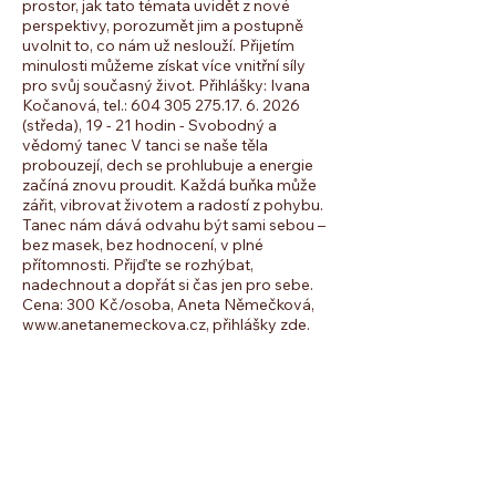
prostor, jak tato témata uvidět z nové
perspektivy, porozumět jim a postupně
uvolnit to, co nám už neslouží. Přijetím
minulosti můžeme získat více vnitřní síly
pro svůj současný život. Přihlášky: Ivana
Kočanová, tel.: 604 305 275. ​ 17. 6. 2026
(středa), 19 - 21 hodin - Svobodný a
vědomý tanec V tanci se naše těla
probouzejí, dech se prohlubuje a energie
začíná znovu proudit. Každá buňka může
zářit, vibrovat životem a radostí z pohybu.
Tanec nám dává odvahu být sami sebou –
bez masek, bez hodnocení, v plné
přítomnosti. Přijďte se rozhýbat,
nadechnout a dopřát si čas jen pro sebe.
Cena: 300 Kč/osoba, Aneta Němečková,
www.anetanemeckova.cz, přihlášky zde. ​