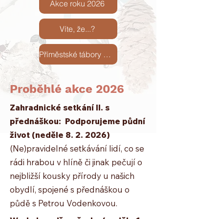
Akce roku 2026
Víte, že...?
Příměstské tábory 2026
Proběhlé akce 2026
​​​​Zahradnické setkání II. s
přednáškou: Podporujeme půdní
život (neděle 8. 2. 2026)
(Ne)pravidelné setkávání lidí, co se
rádi hrabou v hlíně či jinak pečují o
nejbližší kousky přírody u našich
obydlí, spojené s přednáškou o
půdě s Petrou Vodenkovou.