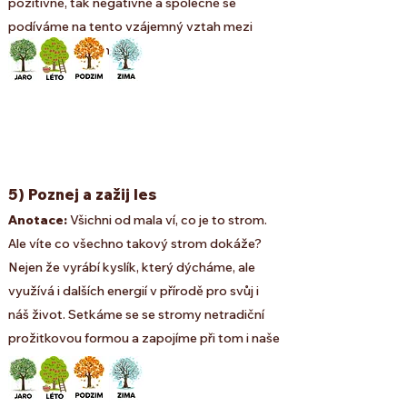
pozitivně, tak negativně a společně se
podíváme na tento vzájemný vztah mezi
lesem a člověkem.
5) Poznej a zažij les
Anotace:
Všichni od mala ví, co je to strom.
Ale víte co všechno takový strom dokáže?
Nejen že vyrábí kyslík, který dýcháme, ale
využívá i dalších energií v přírodě pro svůj i
náš život. Setkáme se se stromy netradiční
prožitkovou formou a zapojíme při tom i naše
smysly!