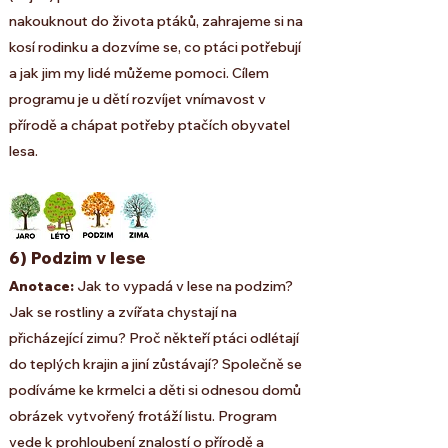
nakouknout do života ptáků, zahrajeme si na
kosí rodinku a dozvíme se, co ptáci potřebují
a jak jim my lidé můžeme pomoci. Cílem
programu je u dětí rozvíjet vnímavost v
přírodě a chápat potřeby ptačích obyvatel
lesa.
6) Podzim v lese
Anotace:
Jak to vypadá v lese na podzim?
Jak se rostliny a zvířata chystají na
přicházející zimu? Proč někteří ptáci odlétají
do teplých krajin a jiní zůstávají? Společně se
podíváme ke krmelci a děti si odnesou domů
obrázek vytvořený frotáží listu. Program
vede k prohloubení znalostí o přírodě a