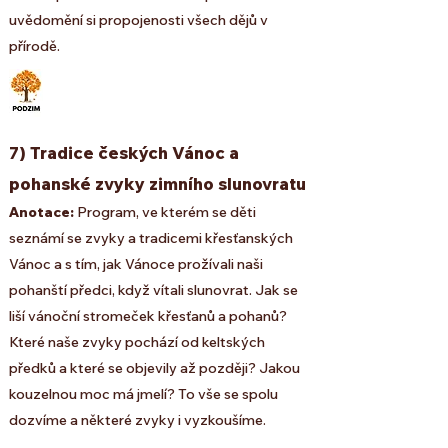
uvědomění si propojenosti všech dějů v
přírodě.
7) Tradice českých Vánoc a
pohanské zvyky zimního slunovratu
Anotace:
Program, ve kterém se děti
seznámí se zvyky a tradicemi křesťanských
Vánoc a s tím, jak Vánoce prožívali naši
pohanští předci, když vítali s
lunovrat. Jak se
liší vánoční stromeček křesťanů a pohanů?
Které naše zvyky pochází od keltských
předků
a které se objevily
až později? Jakou
kouzelnou moc má jmelí? To vše se spolu
dozvíme a některé zvyky i vyzkoušíme.