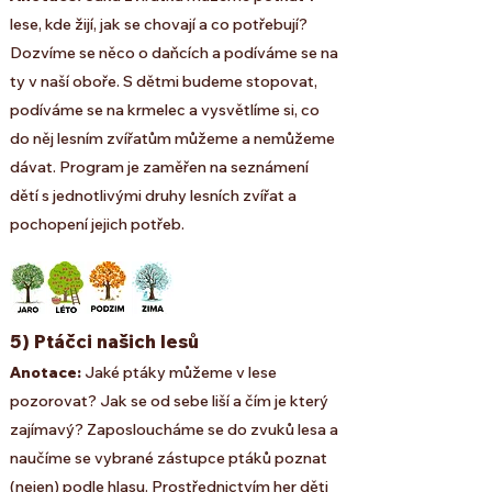
lese, kde žijí, jak se chovají a co potřebují?
Dozvíme se něco o daňcích a podíváme se na
ty v naší oboře. S dětmi budeme stopovat,
podíváme se na krmelec a vysvětlíme si, co
do něj lesním zvířatům můžeme a nemůžeme
dávat. Program je zaměřen na seznámení
dětí s jednotlivými druhy lesních zvířat a
pochopení jejich potřeb.
5) Ptáčci našich lesů
Anotace:
Jaké ptáky můžeme v lese
pozorovat? Jak se od sebe liší a čím je který
zajímavý? Zaposloucháme se do zvuků lesa a
naučíme se vybrané zástupce ptáků poznat
(nejen) podle hlasu. Prostřednictvím her děti