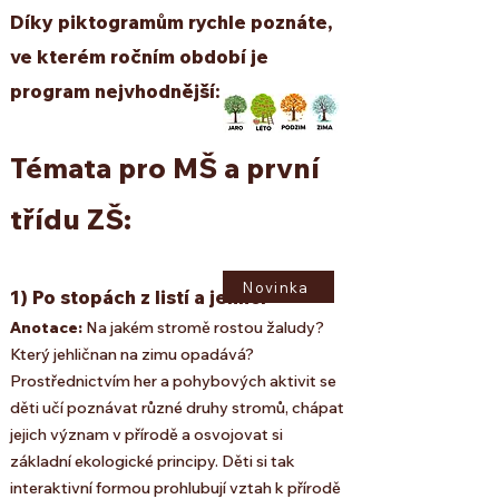
Díky piktogramům rychle poznáte,
ve kterém ročním období je
program nejvhodnější:
Témata pro MŠ a první
třídu ZŠ:
Novinka
1) Po stopách z listí a jehličí
Anotace:
Na jakém stromě rostou žaludy?
Který jehličnan na zimu opadává?
Prostřednictvím her a pohybových aktivit se
děti učí poznávat různé druhy stromů, chápat
jejich význam v přírodě a osvojovat si
základní ekologické principy. Děti si tak
interaktivní formou prohlubují vztah k přírodě