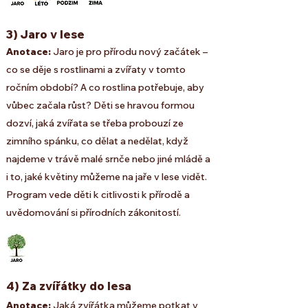
3)
Jaro v lese
Anotace:
Jaro je pro přírodu nový začátek –
co se děje s rostlinami a zvířaty v tomto
ročním období? A co rostlina potřebuje, aby
vůbec začala růst? Děti se hravou formou
dozví, jaká zvířata se třeba probouzí ze
zimního spánku, co dělat a nedělat, když
najdeme v trávě malé srnče nebo jiné mládě a
i to, jaké květiny můžeme na jaře v lese vidět.
Program vede děti k citlivosti k přírodě a
uvědomování si přírodních zákonitostí.
4) Za zvířátky do lesa
Anotace:
Jaká zvířátka můžeme potkat v