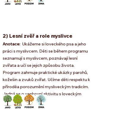
2) Lesní zvěř a role myslivce
Anotace:
Ukážeme si loveckého psa a jeho
práci s myslivcem. Děti se během programu
seznamují s myslivcem, poznávají lesní
zvířata a učí se jejich způsobu života.
Program zahrnuje praktické ukázky parohů,
kožešin a zvuků zvířat. Učíme děti respektu k
přírodě
a porozumění mysliveckým tradicím.
Jedná se o venkovní aktivitu s loveckým
psem.