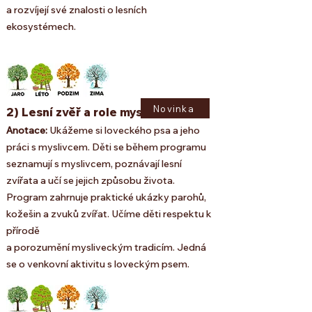
a rozvíjejí své znalosti o lesních
ekosystémech.
Novinka
2) Lesní zvěř a role myslivce
Anotace:
Ukážeme si loveckého psa a jeho
práci s myslivcem. Děti se během programu
seznamují s myslivcem, poznávají lesní
zvířata a učí se jejich způsobu života.
Program zahrnuje praktické ukázky parohů,
kožešin a zvuků zvířat. Učíme děti respektu k
přírodě
a porozumění mysliveckým tradicím. Jedná
se o venkovní aktivitu s loveckým psem.