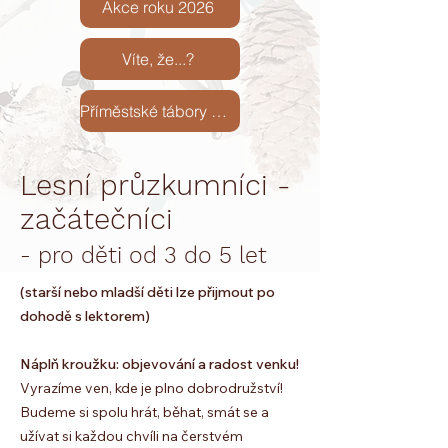
Akce roku 2026
Víte, že...?
Příměstské tábory 2026
Lesní průzkumníci -
začátečníci
- pro děti od 3 do 5 let
(starší nebo mladší děti lze přijmout po
dohodě s lektorem)
Náplň kroužku: objevování a radost venku!
Vyrazíme ven, kde je plno dobrodružství!
Budeme si spolu hrát, běhat, smát se a
užívat si každou chvíli na čerstvém