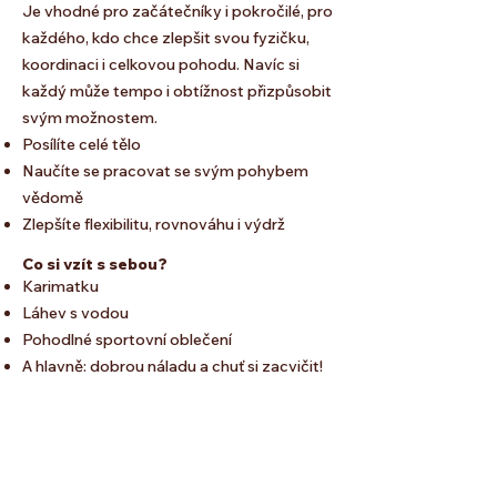
Je vhodné pro začátečníky i pokročilé, pro
každého, kdo chce zlepšit svou fyzičku,
koordinaci i celkovou pohodu. Navíc si
každý může tempo i obtížnost přizpůsobit
svým možnostem.
Posílíte celé tělo
Naučíte se pracovat se svým pohybem
vědomě
Zlepšíte flexibilitu, rovnováhu i výdrž
Co si vzít s sebou?
Karimatku
Láhev s vodou
Pohodlné sportovní oblečení
A hlavně: dobrou náladu a chuť si zacvičit!
Přijďte si vyzkoušet, co všechno zvládne
vaše tělo – a jak dobře se u toho budete
cítit.