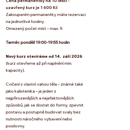
Cena permanentky na 10 lekcí -
uzavřený kurz je 1 600 Kč
Zakoupením permanentky máte rezervaci
na jednotlivé hodiny.
Omezený počet míst – max. 9.
Termín: pondělí 19:00-19:55
hodin
Nový kurz otevíráme od 14. září 2026
(kurz otevřeme až při naplnění min.
kapacity).
Cvičení s vlastní vahou těla – známé také
jako kalistenika – je jeden z
nejpřirozenějších a nejefektivnějších
způsobů, jak se dostat do formy, zpevnit
postavu a postupně budovat svaly bez
nutnosti náročného vybavení nebo
posilovny.