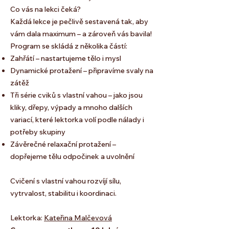
Co vás na lekci čeká?
Každá lekce je pečlivě sestavená tak, aby
vám dala maximum – a zároveň vás bavila!
Program se skládá z několika částí:
Zahřátí – nastartujeme tělo i mysl
Dynamické protažení – připravíme svaly na
zátěž
Tři série cviků s vlastní vahou – jako jsou
kliky, dřepy, výpady a mnoho dalších
variací, které lektorka volí podle nálady i
potřeby skupiny
Závěrečné relaxační protažení –
dopřejeme tělu odpočinek a uvolnění
Cvičení s vlastní vahou rozvíjí sílu,
vytrvalost, stabilitu i koordinaci.
Lektorka:
Kateřina Malčevová