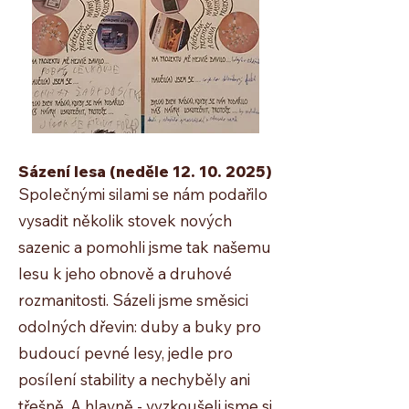
Sázení lesa
(neděle
12. 10. 2025)
Společnými silami se nám podařilo
vysadit několik stovek nových
sazenic a pomohli jsme tak našemu
lesu k jeho obnově a druhové
rozmanitosti. Sázeli jsme směsici
odolných dřevin: duby a buky pro
budoucí pevné lesy, jedle pro
posílení stability a nechyběly ani
třešně. A hlavně - vyzkoušeli jsme si