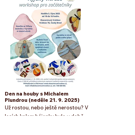
Den na houby s Michalem
Plundrou
(neděle
21. 9. 2025)
Už rostou, nebo ještě nerostou?
V
lesích kolem hájenky bylo v době
konání akce hub dostatek – ale
poznáte je všechny?
Společně s