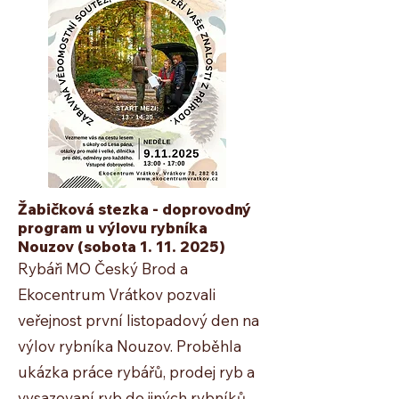
Žabičková stezka - doprovodný
program u výlovu rybníka
Nouzov
(sobota
1. 11. 2025)
Rybáři MO Český Brod a
Ekocentrum Vrátkov pozvali
veřejnost první listopadový den na
výlov rybníka Nouzov. Proběhla
ukázka práce rybářů, prodej ryb a
vysazovaní ryb do jiných rybníků.