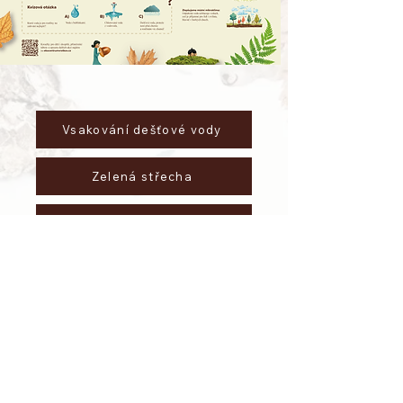
Vsakování dešťové vody
Zelená střecha
Ptačí budky
Pítka a krmítka pro ptáky
Broukoviště
Kompostování