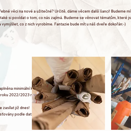
ebné věci na nové a užitečné? Určitě, dáme věcem další šanci! Budeme mít
le také si povídat o tom, co nás zajímá. Budeme se věnovat tématům, které j
a vymýšlet, co z nich vyrobíme. Fantazie bude mít u náš dveře dokořán:-)
plněna minimální kapacita pro spuštění tohoto kroužku.
o roku 2022/2023 rádi kroužek spustíme.
 zasílat již dnes!
sťovány podle data na zaslané přihlášce.