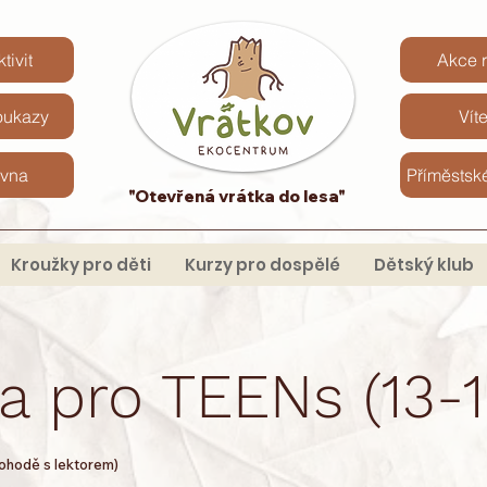
tivit
Akce 
oukazy
Víte
vna
Příměstsk
"Otevřená vrátka do lesa"
Kroužky pro děti
Kurzy pro dospělé
Dětský klub
a pro TEENs (13-1
 dohodě s lektorem)