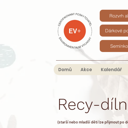
Rozvrh ak
Dárkové p
Semínko
Domů
Akce
Kalendář
Recy-díln
(starší nebo mladší děti lze přijmout po