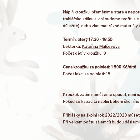
Náplň kroužku: přeměníme staré a nepotř
truhlářskou dílnu a v ní budeme tvořit, a
důležité), nebo zkoumat různé materiály 
Termín: úterý 17:30 - 18:55
Lektorka:
Kateřina Malčevová
Počet dětí v kroužku: 8
Cena kroužku za pololetí: 1 500 Kč/dítě
Počet lekcí za pololetí: 15
Kroužek zatím nemůžeme spustit, není na
Pokud se kapacita naplní během školníh
Přihlášky na školní rok 2022/2023 můžete
Při velkém počtu zájemců budou děti umi