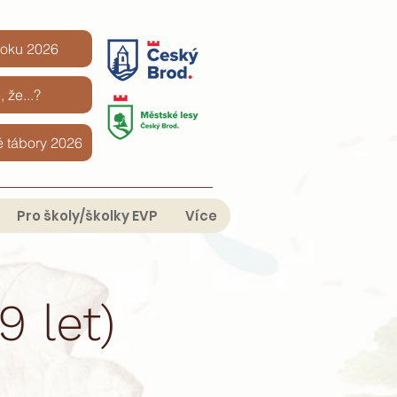
roku 2026
, že...?
é tábory 2026
Pro školy/školky EVP
Více
9 let)