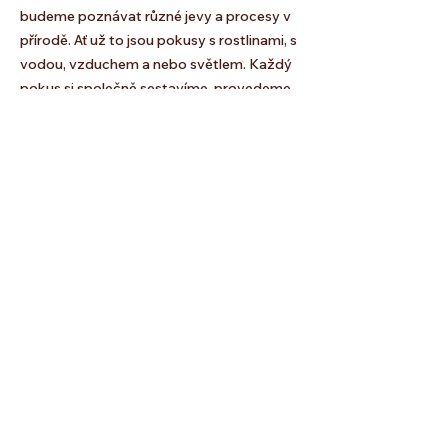
budeme poznávat různé jevy a procesy v
přírodě. Ať už to jsou pokusy s rostlinami, s
vodou, vzduchem a nebo světlem. Každý
pokus si společně sestavíme, provedeme
a vysvětlíme a nakonec zaznamenáme do
zápisníku pokusů.
(starší nebo mladší děti lze přijmout po
dohodě s lektorem)