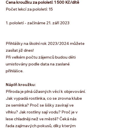
Cena kroužku za pololetí: 1 500 Kč/dítě
Počet lekcí za pololetí: 15
1. pololetí - začínáme 21. září 2023
Přihlášky na školní rok 2023/2024 můžete
zasílat již dnes!
Při velkém počtu zájemců budou děti
umisťovány podle data na zaslané
přihlášce.
Náplň kroužku:
Příroda je plná úžasných věcí k objevování.
Jak vypadá rostlinka, co se zrovna klube
ze semínka? Proč se šišky zavírají ve
vlhku? Jak rostliny sají vodu? Proč je v
lese chladněji než ve městě? Čeká nás
řada zajímavých pokusů, díky kterým