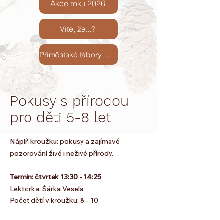
Akce roku 2026
Víte, že...?
Příměstské tábory 2026
Pokusy s přírodou
pro děti 5-8 let
Náplň kroužku: pokusy a zajímavé
pozorování živé i neživé přírody.
Termín: čtvrtek 13:30 - 14:25
Lektorka:
Šárka Veselá
Počet dětí v kroužku: 8 - 10