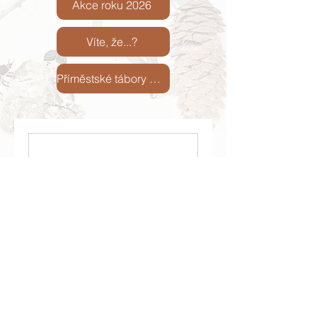
Akce roku 2026
Víte, že...?
Příměstské tábory 2026
Nothing to book
right now. Check
back soon.