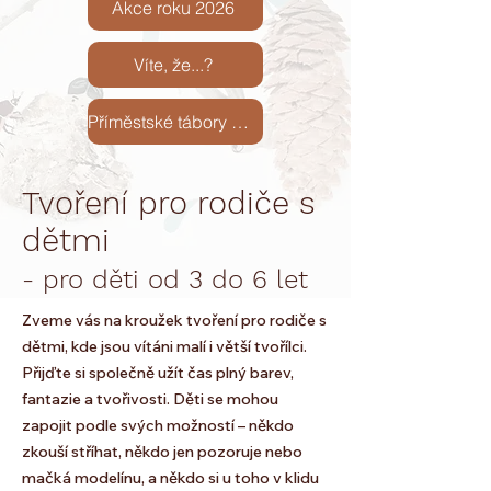
Akce roku 2026
Víte, že...?
Příměstské tábory 2026
Tvoření pro rodiče s
dětmi
- pro děti od 3 do 6 let
Zveme vás na kroužek tvoření pro rodiče s
dětmi, kde jsou vítáni malí i větší tvořílci.
Přijďte si společně užít čas plný barev,
fantazie a tvořivosti. Děti se mohou
zapojit podle svých možností – někdo
zkouší stříhat, někdo jen pozoruje nebo
mačká modelínu, a někdo si u toho v klidu