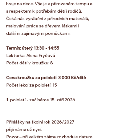
hraje na dece. Vše je v přirozeném tempu a
s respektem k potřebám dětí i rodičů.
Čeká nás vyrábění z přírodních materiálů,
malování, práce se dřevem, látkami i
dalšími zajímavými pomůckami.
Termín: úterý 13:30 - 14:55
Lektorka:
Alena Fryčová
Počet dětí v kroužku: 8
Cena kroužku za pololetí: 3 000 Kč/dítě
Počet lekcí za pololetí: 15
1. pololetí - začínáme 15. září 2026
Přihlášky na školní rok 2026/2027
přijímáme už nyní.
Pozor – při velkém zájmu rozhoduje datum